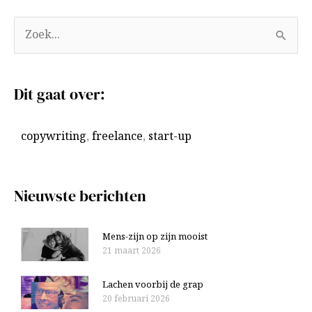
A
Z
r
o
c
e
Dit gaat over:
h
k
i
n
copywriting
,
freelance
,
start-up
e
a
v
a
e
r
Nieuwste berichten
n
:
Mens-zijn op zijn mooist
21 maart 2026
Lachen voorbij de grap
20 februari 2026