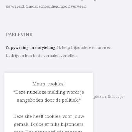
de wereld. Omdat schoonheid nooit verveelt.
PARLEVINK
Copywriting en storytelling
. Ik help bijzondere mensen en
bedrijven hun beste verhalen vertellen.
CONTACT
Mmm, cookies!
*Deze nutteloze melding wordt je
Schrijf ik straks mee aan jouw verhaal? Met veel plezier. Ik lees je
aangeboden door de politiek.*
heel graag op
cedric@parlevink.be
.
Deze site heeft cookies, voor jouw
gemak. Ik doe er niks bijzonders