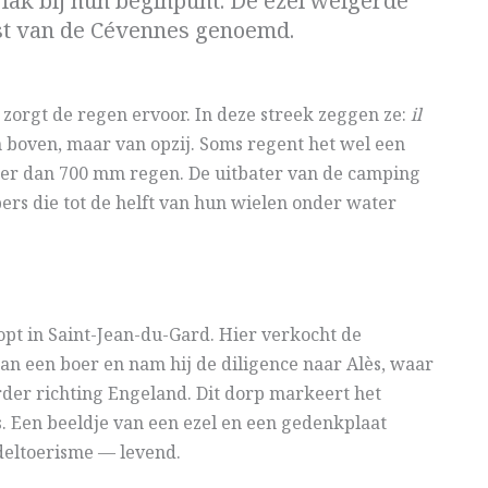
vlak bij hun beginpunt. De ezel weigerde
ïst van de Cévennes genoemd.
 zorgt de regen ervoor. In deze streek zeggen ze:
il
 boven, maar van opzij. Soms regent het wel een
meer dan 700 mm regen. De uitbater van de camping
pers die tot de helft van hun wielen onder water
opt in Saint-Jean-du-Gard. Hier verkocht de
aan een boer en nam hij de diligence naar Alès, waar
rder richting Engeland. Dit dorp markeert het
s. Een beeldje van een ezel en een gedenkplaat
eltoerisme — levend.