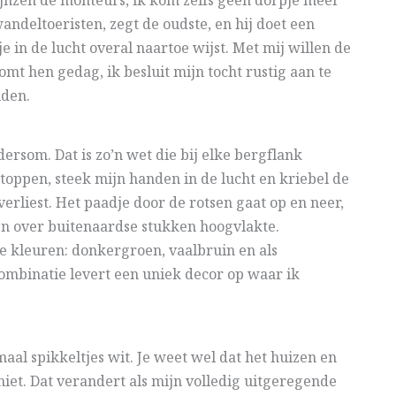
rijnzen de monteurs, ik kom zelfs geen dorpje meer
wandeltoeristen, zegt de oudste, en hij doet een
in de lucht overal naartoe wijst. Met mij willen de
t hen gedag, ik besluit mijn tocht rustig aan te
iden.
ersom. Dat is zo’n wet die bij elke bergflank
toppen, steek mijn handen in de lucht en kriebel de
erliest. Het paadje door de rotsen gaat op en neer,
en over buitenaardse stukken hoogvlakte.
ie kleuren: donkergroen, vaalbruin en als
combinatie levert een uniek decor op waar ik
emaal spikkeltjes wit. Je weet wel dat het huizen en
niet. Dat verandert als mijn volledig uitgeregende