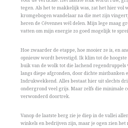
voor de verticale. Het laatste stuk wordt ruw, g
tegen. Als het te makkelijk was, zat het hier vol 
kromgebogen wandelaar na die met zijn vingertje 
heren de Cévennes wél delen. Mijn lege maag grom
vatten om mijn energie zo goed mogelijk te spre
Hoe zwaarder de etappe, hoe mooier ze is, en and
opnieuw wordt bevestigd. Ik klim tot de hoogste 
buik van de wolk tot die lachend regendruppels v
langs diepe afgronden, door dichte mistbanken 
Indrukwekkend. Alles bestaat hier uit slechts dr
ondergrond veel grijs. Maar zelfs die minimale 
verwonderd doortrek.
Vanop de laatste berg zie je diep in de vallei all
winkels en bedrijven zijn, maar je ogen zien het 