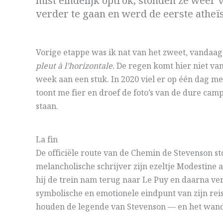
mist eindelijk optrok, stonden ze weer 
verder te gaan en werd de eerste athe
Vorige etappe was ik nat van het zweet, vandaag
pleut à l’horizontale.
De regen komt hier niet van
week aan een stuk. In 2020 viel er op één dag 
toont me fier en droef de foto’s van de dure cam
staan.
La fin
De officiële route van de Chemin de Stevenson st
melancholische schrijver zijn ezeltje Modestine 
hij de trein nam terug naar Le Puy en daarna ve
symbolische en emotionele eindpunt van zijn rei
houden de legende van Stevenson — en het wand