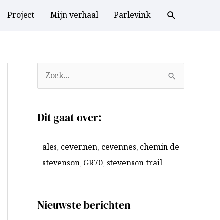
Project
Mijn verhaal
Parlevink
A
Z
r
o
c
e
Dit gaat over:
h
k
i
n
ales
,
cevennen
,
cevennes
,
chemin de
e
a
stevenson
,
GR70
,
stevenson trail
v
a
e
r
n
:
Nieuwste berichten