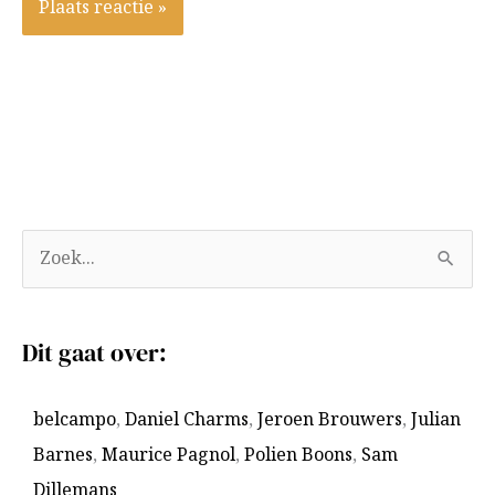
A
Z
r
o
c
e
Dit gaat over:
h
k
i
n
belcampo
,
Daniel Charms
,
Jeroen Brouwers
,
Julian
e
a
Barnes
,
Maurice Pagnol
,
Polien Boons
,
Sam
v
a
Dillemans
e