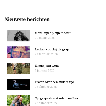
r
n
:
Nieuwste berichten
Mens-zijn op zijn mooist
21 maart 2026
Lachen voorbij de grap
20 februari 2026
Nieuwjaarswens
7 januari 2026
Praten over een andere tijd
22 oktober 2025
Op gesprek met Adam en Eva
22 oktober 2025