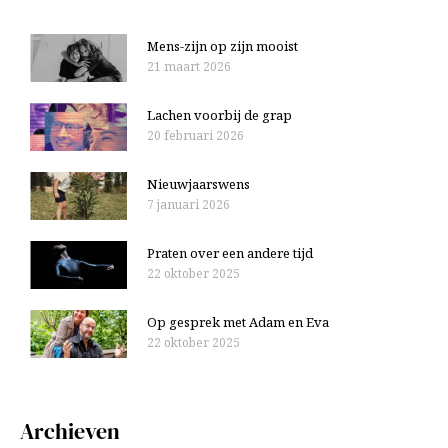
e
r
n
:
Mens-zijn op zijn mooist
21 maart 2026
Lachen voorbij de grap
20 februari 2026
Nieuwjaarswens
7 januari 2026
Praten over een andere tijd
22 oktober 2025
Op gesprek met Adam en Eva
22 oktober 2025
Archieven