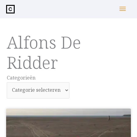
de
Hoo
inhoud
Alfons De
Ridder
Categorieën
Categorieën