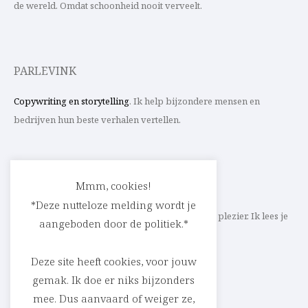
de wereld. Omdat schoonheid nooit verveelt.
PARLEVINK
Copywriting en storytelling
. Ik help bijzondere mensen en
bedrijven hun beste verhalen vertellen.
CONTACT
Mmm, cookies!
*Deze nutteloze melding wordt je
Schrijf ik straks mee aan jouw verhaal? Met veel plezier. Ik lees je
aangeboden door de politiek.*
heel graag op
cedric@parlevink.be
.
Deze site heeft cookies, voor jouw
gemak. Ik doe er niks bijzonders
mee. Dus aanvaard of weiger ze,
SOCIAL