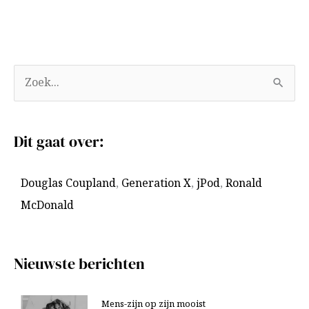
A
Z
r
o
c
e
Dit gaat over:
h
k
i
n
Douglas Coupland
,
Generation X
,
jPod
,
Ronald
e
a
McDonald
v
a
e
r
n
:
Nieuwste berichten
Mens-zijn op zijn mooist