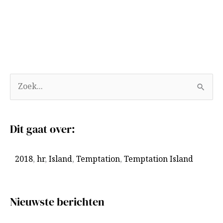
A
Z
r
o
c
e
Dit gaat over:
h
k
i
n
2018
,
hr
,
Island
,
Temptation
,
Temptation Island
e
a
v
a
e
r
Nieuwste berichten
n
: