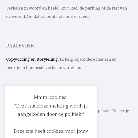
Verhalen in woord en beeld. Uit ’t Stad, de parking of de rest van
de wereld. Omdat schoonheid nooit verveelt.
PARLEVINK
Copywriting en storytelling
. Ik help bijzondere mensen en
bedrijven hun beste verhalen vertellen.
CONTACT
Mmm, cookies!
*Deze nutteloze melding wordt je
Schrijf ik straks mee aan jouw verhaal? Met veel plezier. Ik lees je
aangeboden door de politiek.*
heel graag op
cedric@parlevink.be
.
Deze site heeft cookies, voor jouw