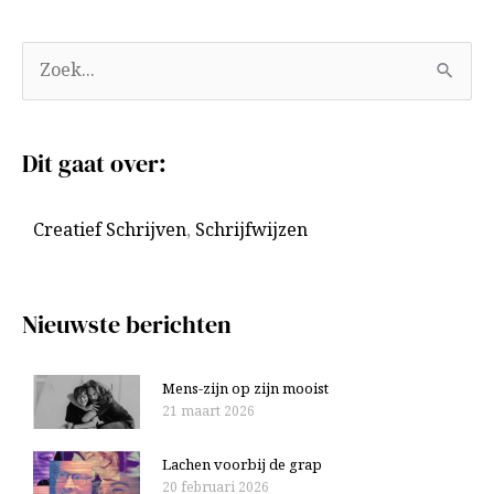
A
Z
r
o
c
e
Dit gaat over:
h
k
i
n
Creatief Schrijven
,
Schrijfwijzen
e
a
v
a
e
r
Nieuwste berichten
n
:
Mens-zijn op zijn mooist
21 maart 2026
Lachen voorbij de grap
20 februari 2026