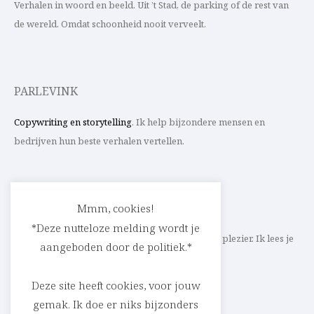
Verhalen in woord en beeld. Uit ’t Stad, de parking of de rest van
de wereld. Omdat schoonheid nooit verveelt.
PARLEVINK
Copywriting en storytelling
. Ik help bijzondere mensen en
bedrijven hun beste verhalen vertellen.
CONTACT
Mmm, cookies!
*Deze nutteloze melding wordt je
Schrijf ik straks mee aan jouw verhaal? Met veel plezier. Ik lees je
aangeboden door de politiek.*
heel graag op
cedric@parlevink.be
.
Deze site heeft cookies, voor jouw
gemak. Ik doe er niks bijzonders