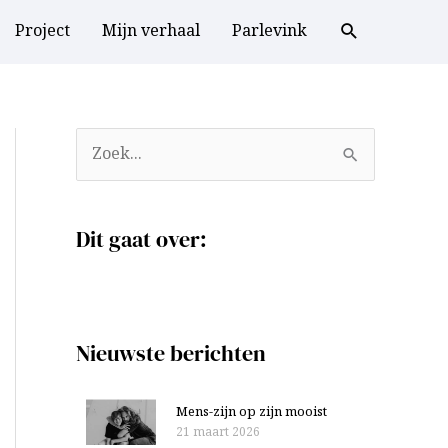
Project
Mijn verhaal
Parlevink
A
Z
r
o
c
e
Dit gaat over:
h
k
i
n
e
a
v
a
Nieuwste berichten
e
r
n
:
Mens-zijn op zijn mooist
21 maart 2026