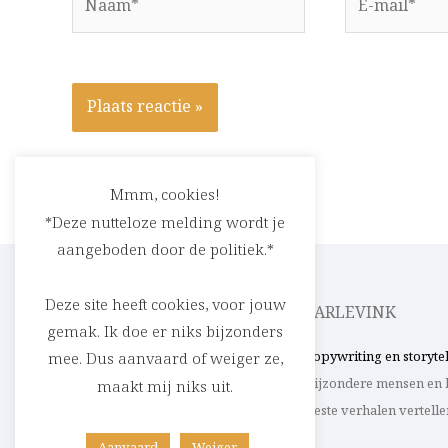
mail*
Mmm, cookies!
*Deze nutteloze melding wordt je
aangeboden door de politiek.*
Deze site heeft cookies, voor jouw
CEDRIC RASKIN
PARLEVINK
gemak. Ik doe er niks bijzonders
Verhalen in woord en beeld. Uit ’t Stad,
Copywriting en storyte
mee. Dus aanvaard of weiger ze,
de parking of de rest van de wereld.
bijzondere mensen en 
maakt mij niks uit.
Omdat schoonheid nooit verveelt.
beste verhalen vertelle