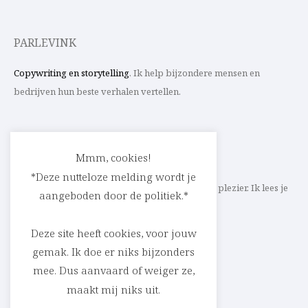
PARLEVINK
Copywriting en storytelling
. Ik help bijzondere mensen en
bedrijven hun beste verhalen vertellen.
CONTACT
Mmm, cookies!
*Deze nutteloze melding wordt je
Schrijf ik straks mee aan jouw verhaal? Met veel plezier. Ik lees je
aangeboden door de politiek.*
heel graag op
cedric@parlevink.be
.
Deze site heeft cookies, voor jouw
gemak. Ik doe er niks bijzonders
mee. Dus aanvaard of weiger ze,
SOCIAL
maakt mij niks uit.
Facebook
Instagram
Linkedin