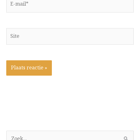
mail*
Site
A
Z