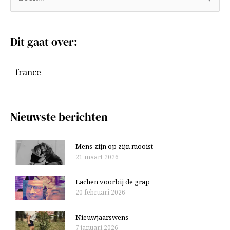
r
o
c
e
Dit gaat over:
h
k
i
n
france
e
a
v
a
e
r
Nieuwste berichten
n
:
Mens-zijn op zijn mooist
21 maart 2026
Lachen voorbij de grap
20 februari 2026
Nieuwjaarswens
7 januari 2026