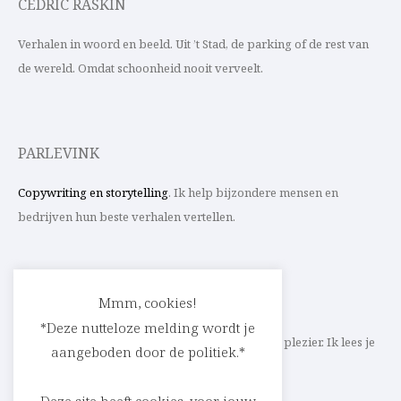
CEDRIC RASKIN
Verhalen in woord en beeld. Uit ’t Stad, de parking of de rest van
de wereld. Omdat schoonheid nooit verveelt.
PARLEVINK
Copywriting en storytelling
. Ik help bijzondere mensen en
bedrijven hun beste verhalen vertellen.
CONTACT
Mmm, cookies!
*Deze nutteloze melding wordt je
Schrijf ik straks mee aan jouw verhaal? Met veel plezier. Ik lees je
aangeboden door de politiek.*
heel graag op
cedric@parlevink.be
.