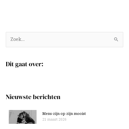
A
Z
r
o
c
e
Dit gaat over:
h
k
i
n
e
a
v
a
Nieuwste berichten
e
r
n
:
Mens-zijn op zijn mooist
21 maart 2026