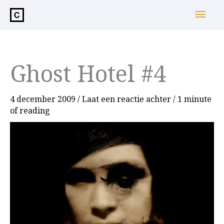
de
Hoo
inhoud
Ghost Hotel #4
4 december 2009
/
Laat een reactie achter
/
1 minute
of reading