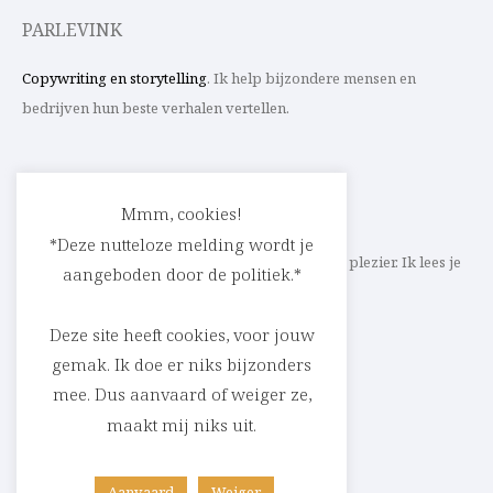
PARLEVINK
Copywriting en storytelling
. Ik help bijzondere mensen en
bedrijven hun beste verhalen vertellen.
CONTACT
Mmm, cookies!
*Deze nutteloze melding wordt je
Schrijf ik straks mee aan jouw verhaal? Met veel plezier. Ik lees je
aangeboden door de politiek.*
heel graag op
cedric@parlevink.be
.
Deze site heeft cookies, voor jouw
gemak. Ik doe er niks bijzonders
mee. Dus aanvaard of weiger ze,
SOCIAL
maakt mij niks uit.
Facebook
Instagram
Linkedin