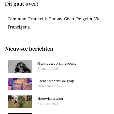
Dit gaat over:
h
k
i
n
Cammino
,
Frankrijk
,
Fumay
,
Givet
,
Pelgrim
,
Via
e
a
Francigena
v
a
e
r
n
:
Nieuwste berichten
Mens-zijn op zijn mooist
21 maart 2026
Lachen voorbij de grap
20 februari 2026
Nieuwjaarswens
7 januari 2026