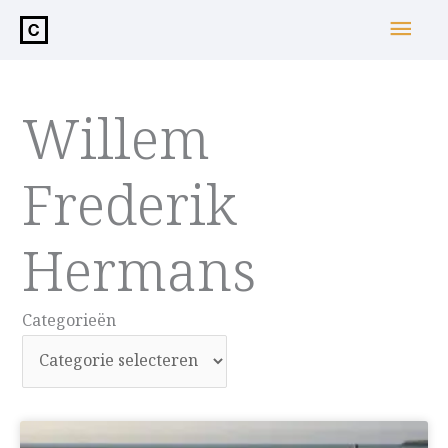
de
Hoo
inhoud
Willem
Frederik
Hermans
Categorieën
Categorieën