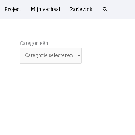
Project
Mijn verhaal
Parlevink
Categorieën
Categorieën