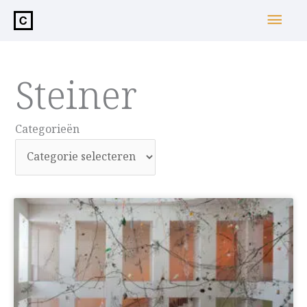
de
Hoo
inhoud
Steiner
Categorieën
Categorieën