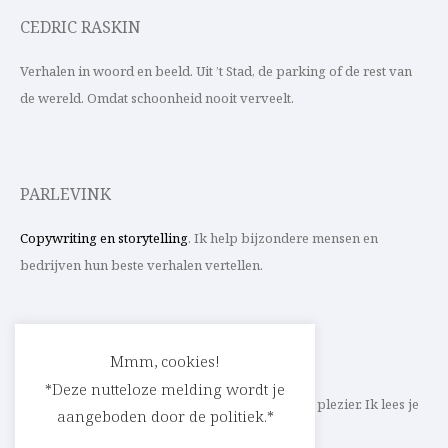
CEDRIC RASKIN
Verhalen in woord en beeld. Uit ’t Stad, de parking of de rest van
de wereld. Omdat schoonheid nooit verveelt.
PARLEVINK
Copywriting en storytelling
. Ik help bijzondere mensen en
bedrijven hun beste verhalen vertellen.
CONTACT
Mmm, cookies!
*Deze nutteloze melding wordt je
Schrijf ik straks mee aan jouw verhaal? Met veel plezier. Ik lees je
aangeboden door de politiek.*
heel graag op
cedric@parlevink.be
.