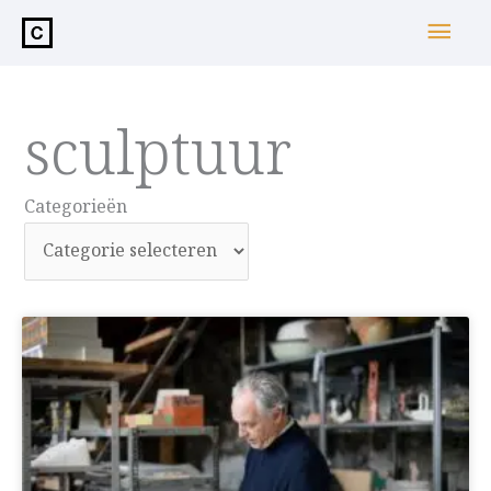
de
Hoo
inhoud
sculptuur
Categorieën
Categorieën