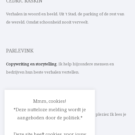
CEDRIC RASKIN
Verhalen in woord en beeld. Uit ’t Stad, de parking of de rest van
de wereld. Omdat schoonheid nooit verveelt.
PARLEVINK
Copywriting en storytelling
. Ik help bijzondere mensen en
bedrijven hun beste verhalen vertellen.
CONTACT
Mmm, cookies!
*Deze nutteloze melding wordt je
Schrijf ik straks mee aan jouw verhaal? Met veel plezier. Ik lees je
aangeboden door de politiek.*
heel graag op
cedric@parlevink.be
.
Deze site heeft cookies, voor jouw