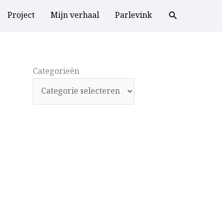
Project
Mijn verhaal
Parlevink
Categorieën
Categorieën