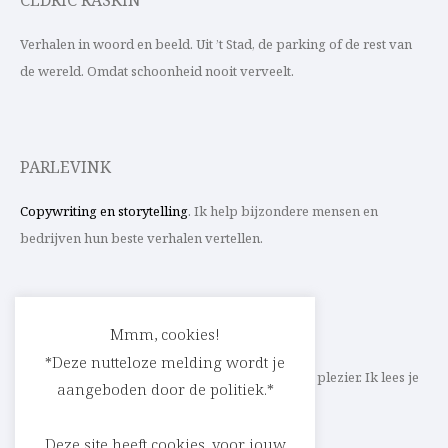
CEDRIC RASKIN
Verhalen in woord en beeld. Uit ’t Stad, de parking of de rest van
de wereld. Omdat schoonheid nooit verveelt.
PARLEVINK
Copywriting en storytelling
. Ik help bijzondere mensen en
bedrijven hun beste verhalen vertellen.
CONTACT
Mmm, cookies!
*Deze nutteloze melding wordt je
Schrijf ik straks mee aan jouw verhaal? Met veel plezier. Ik lees je
aangeboden door de politiek.*
heel graag op
cedric@parlevink.be
.
Deze site heeft cookies, voor jouw