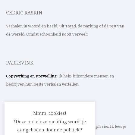
CEDRIC RASKIN
Verhalen in woord en beeld. Uit ’t Stad, de parking of de rest van
de wereld. Omdat schoonheid nooit verveelt.
PARLEVINK
Copywriting en storytelling
. Ik help bijzondere mensen en
bedrijven hun beste verhalen vertellen.
CONTACT
Mmm, cookies!
*Deze nutteloze melding wordt je
Schrijf ik straks mee aan jouw verhaal? Met veel plezier. Ik lees je
aangeboden door de politiek.*
heel graag op
cedric@parlevink.be
.