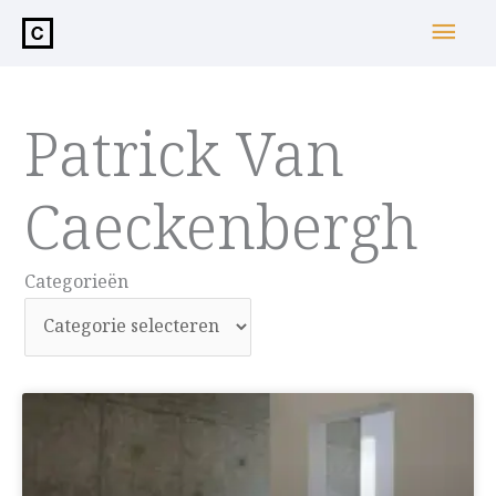
de
Hoo
inhoud
Patrick Van
Caeckenbergh
Categorieën
Categorieën