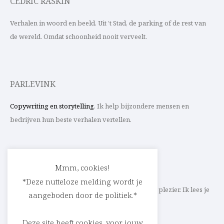
CEDRIC RASKIN
Verhalen in woord en beeld. Uit ’t Stad, de parking of de rest van
de wereld. Omdat schoonheid nooit verveelt.
PARLEVINK
Copywriting en storytelling
. Ik help bijzondere mensen en
bedrijven hun beste verhalen vertellen.
CONTACT
Mmm, cookies!
*Deze nutteloze melding wordt je
Schrijf ik straks mee aan jouw verhaal? Met veel plezier. Ik lees je
aangeboden door de politiek.*
heel graag op
cedric@parlevink.be
.
Deze site heeft cookies, voor jouw