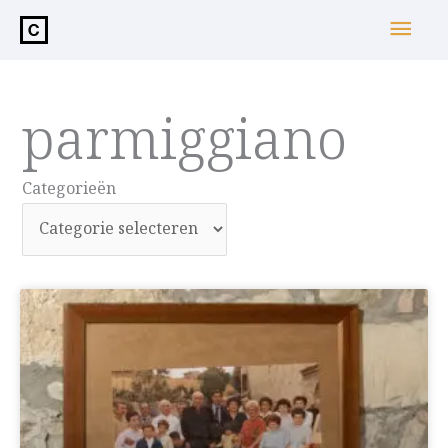
de
Hoo
inhoud
parmiggiano
Categorieën
Categorieën