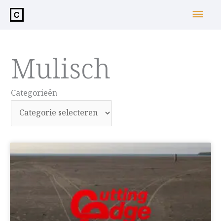
de
Hoo
inhoud
Mulisch
Categorieën
Categorieën