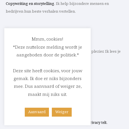
Copywriting en storytelling
. Ik help bijzondere mensen en
bedrijven hun beste verhalen vertellen.
CONTACT
Mmm, cookies!
*Deze nutteloze melding wordt je
Schrijf ik straks mee aan jouw verhaal? Met veel plezier. Ik lees je
aangeboden door de politiek.*
heel graag op
cedric@parlevink.be
.
Deze site heeft cookies, voor jouw
gemak. Ik doe er niks bijzonders
mee. Dus aanvaard of weiger ze,
SOCIAL
maakt mij niks uit.
Facebook
Instagram
Linkedin
Aanvaard
Weiger
Copyright © Cédric Raskin 2026 –
Jouw privacy telt.