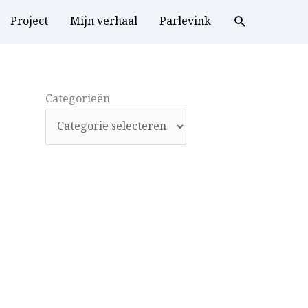
Project
Mijn verhaal
Parlevink
Categorieën
Categorieën