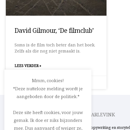
David Gilmour, ‘De filmclub’
Soms is de film toch beter dan het boek.
Zelfs als die nog niet gemaakt is.
LEES VERDER »
Mmm, cookies!
9 maart 2009
Geen reacties
*Deze nutteloze melding wordt je
aangeboden door de politiek.*
Deze site heeft cookies, voor jouw
CEDRIC RASKIN
PARLEVINK
gemak. Ik doe er niks bijzonders
Verhalen in woord en beeld. Uit ’t Stad,
Copywriting en storyte
mee. Dus aanvaard of weiger ze,