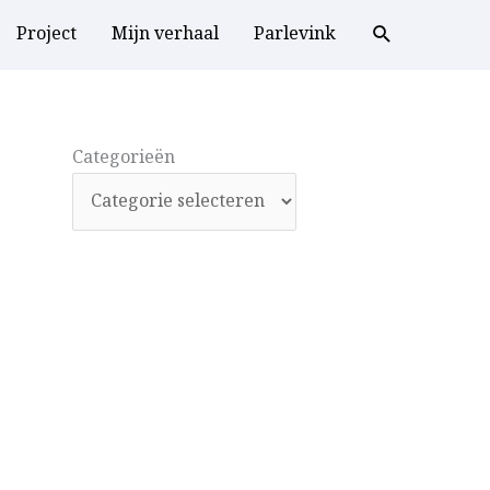
Project
Mijn verhaal
Parlevink
Categorieën
Categorieën