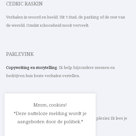
CEDRIC RASKIN
Verhalen in woord en beeld. Uit ’t Stad, de parking of de rest van
de wereld. Omdat schoonheid nooit verveelt.
PARLEVINK
Copywriting en storytelling
. Ik help bijzondere mensen en
bedrijven hun beste verhalen vertellen.
CONTACT
Mmm, cookies!
*Deze nutteloze melding wordt je
Schrijf ik straks mee aan jouw verhaal? Met veel plezier. Ik lees je
aangeboden door de politiek.*
heel graag op
cedric@parlevink.be
.