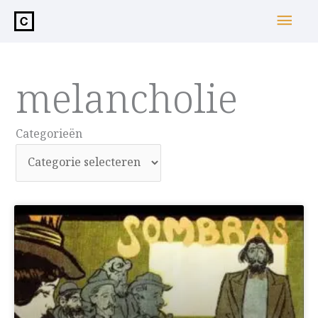
de
Hoo
inhoud
melancholie
Categorieën
Categorieën