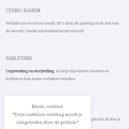
CEDRIC RASKIN
Verhalen in woord en beeld. Uit ’t Stad, de parking of de rest van
de wereld. Omdat schoonheid nooit verveelt.
PARLEVINK
Copywriting en storytelling
. Ik help bijzondere mensen en
bedrijven hun beste verhalen vertellen.
CONTACT
Mmm, cookies!
*Deze nutteloze melding wordt je
Schrijf ik straks mee aan jouw verhaal? Met veel plezier. Ik lees je
aangeboden door de politiek.*
heel graag op
cedric@parlevink.be
.