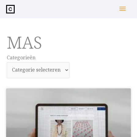
de
Hoo
inhoud
MAS
Categorieën
Categorieën