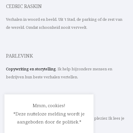
CEDRIC RASKIN
Verhalen in woord en beeld. Uit ’t Stad, de parking of de rest van
de wereld. Omdat schoonheid nooit verveelt.
PARLEVINK
Copywriting en storytelling
. Ik help bijzondere mensen en
bedrijven hun beste verhalen vertellen.
CONTACT
Mmm, cookies!
*Deze nutteloze melding wordt je
Schrijf ik straks mee aan jouw verhaal? Met veel plezier. Ik lees je
aangeboden door de politiek.*
heel graag op
cedric@parlevink.be
.