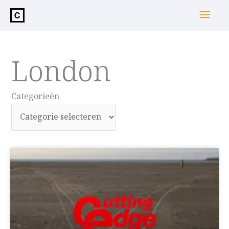
de
Hoo
inhoud
London
Categorieën
Categorieën