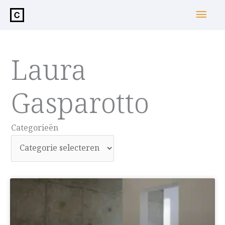
de
Hoo
inhoud
Laura
Gasparotto
Categorieën
Categorieën