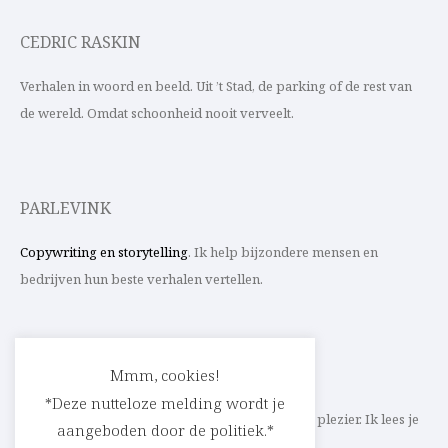
CEDRIC RASKIN
Verhalen in woord en beeld. Uit ’t Stad, de parking of de rest van
de wereld. Omdat schoonheid nooit verveelt.
PARLEVINK
Copywriting en storytelling
. Ik help bijzondere mensen en
bedrijven hun beste verhalen vertellen.
CONTACT
Mmm, cookies!
*Deze nutteloze melding wordt je
Schrijf ik straks mee aan jouw verhaal? Met veel plezier. Ik lees je
aangeboden door de politiek.*
heel graag op
cedric@parlevink.be
.