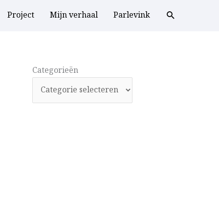
Project
Mijn verhaal
Parlevink
Categorieën
Categorieën