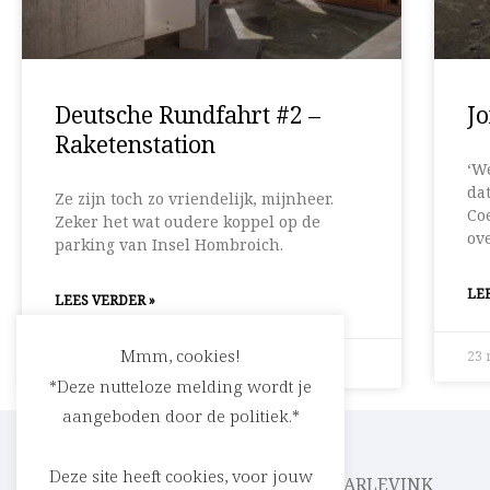
Deutsche Rundfahrt #2 –
Jo
Raketenstation
‘We
dat
Ze zijn toch zo vriendelijk, mijnheer.
Coe
Zeker het wat oudere koppel op de
ove
parking van Insel Hombroich.
LEE
LEES VERDER »
Mmm, cookies!
23 
30 augustus 2015
Geen reacties
*Deze nutteloze melding wordt je
aangeboden door de politiek.*
Deze site heeft cookies, voor jouw
CEDRIC RASKIN
PARLEVINK