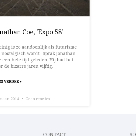
nathan Coe, ‘Expo 58’
inig is zo aandoenlijk als futurisme
 nostalgisch wordt.’ Sprak Jonathan
 een hele tijd geleden. Hij had het
r de bizarre jaren vijftig.
S VERDER »
maart 2014
Geen reacties
CONTACT
SO