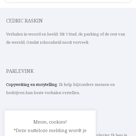
CEDRIC RASKIN
Verhalen in woord en beeld. Uit ’t Stad, de parking of de rest van
de wereld. Omdat schoonheid nooit verveelt.
PARLEVINK
Copywriting en storytelling
. Ik help bijzondere mensen en
bedrijven hun beste verhalen vertellen.
CONTACT
Mmm, cookies!
*Deze nutteloze melding wordt je
Schrijf ik straks mee aan jouw verhaal? Met veel plezier. Ik lees je