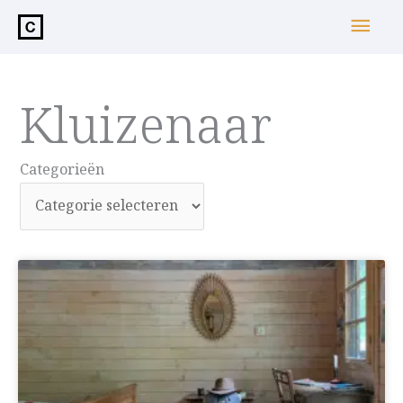
de
Hoo
inhoud
Kluizenaar
Categorieën
Categorieën