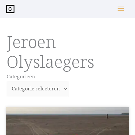
de
Hoo
inhoud
Jeroen
Olyslaegers
Categorieën
Categorieën