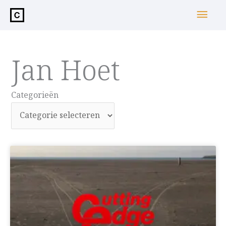
de
Hoo
inhoud
Jan Hoet
Categorieën
Categorieën