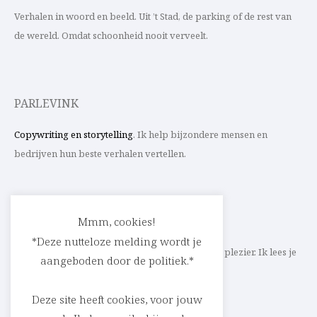
Verhalen in woord en beeld. Uit ’t Stad, de parking of de rest van
de wereld. Omdat schoonheid nooit verveelt.
PARLEVINK
Copywriting en storytelling
. Ik help bijzondere mensen en
bedrijven hun beste verhalen vertellen.
CONTACT
Mmm, cookies!
*Deze nutteloze melding wordt je
Schrijf ik straks mee aan jouw verhaal? Met veel plezier. Ik lees je
aangeboden door de politiek.*
heel graag op
cedric@parlevink.be
.
Deze site heeft cookies, voor jouw