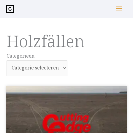
de
Hoo
inhoud
Holzfällen
Categorieën
Categorieën