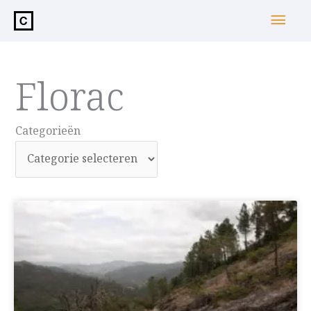
de
Hoo
inhoud
Florac
Categorieën
Categorieën