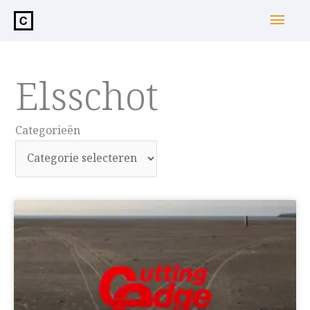
de
Hoo
inhoud
Elsschot
Categorieën
Categorieën