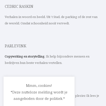
CEDRIC RASKIN
Verhalen in woord en beeld. Uit ’t Stad, de parking of de rest van
de wereld. Omdat schoonheid nooit verveelt.
PARLEVINK
Copywriting en storytelling
. Ik help bijzondere mensen en
bedrijven hun beste verhalen vertellen.
CONTACT
Mmm, cookies!
*Deze nutteloze melding wordt je
Schrijf ik straks mee aan jouw verhaal? Met veel plezier. Ik lees je
aangeboden door de politiek.*
heel graag op
cedric@parlevink.be
.