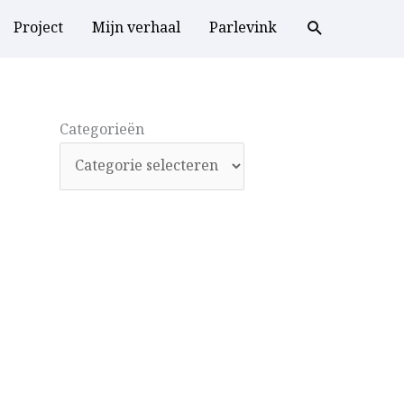
Project
Mijn verhaal
Parlevink
Categorieën
Categorieën