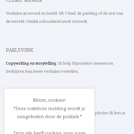
CEDRIC RASKIN
Verhalen in woord en beeld. Uit ’t Stad, de parking of de rest van
de wereld. Omdat schoonheid nooit verveelt.
PARLEVINK
Copywriting en storytelling
. Ik help bijzondere mensen en
bedrijven hun beste verhalen vertellen.
CONTACT
Mmm, cookies!
*Deze nutteloze melding wordt je
Schrijf ik straks mee aan jouw verhaal? Met veel plezier. Ik lees je
aangeboden door de politiek.*
heel graag op
cedric@parlevink.be
.
Deze site heeft cookies, voor jouw