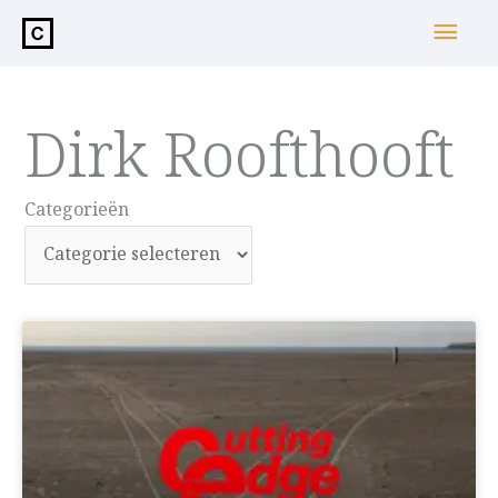
de
Hoo
inhoud
Dirk Roofthooft
Categorieën
Categorieën