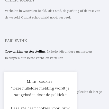
CEDRIC RASKIN
Verhalen in woord en beeld. Uit ’t Stad, de parking of de rest van
de wereld. Omdat schoonheid nooit verveelt.
PARLEVINK
Copywriting en storytelling
. Ik help bijzondere mensen en
bedrijven hun beste verhalen vertellen.
CONTACT
Mmm, cookies!
*Deze nutteloze melding wordt je
Schrijf ik straks mee aan jouw verhaal? Met veel plezier. Ik lees je
aangeboden door de politiek.*
heel graag op
cedric@parlevink.be
.
Deze site heeft cookies, voor jouw