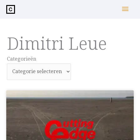
de
Hoo
inhoud
Dimitri Leue
Categorieën
Categorieën