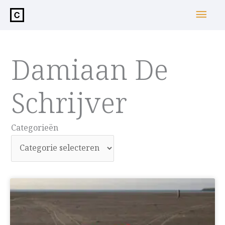
de
Hoo
inhoud
Damiaan De
Schrijver
Categorieën
Categorieën