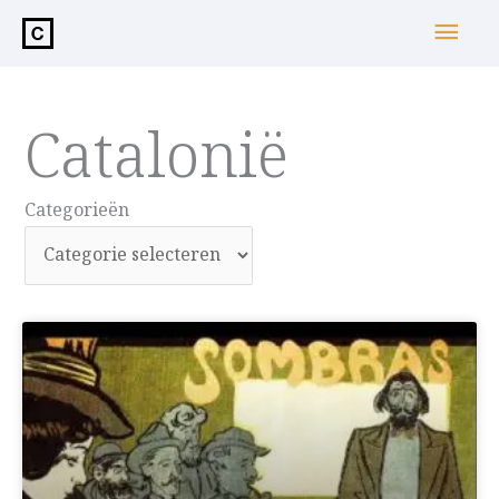
de
Hoo
inhoud
Catalonië
Categorieën
Categorieën