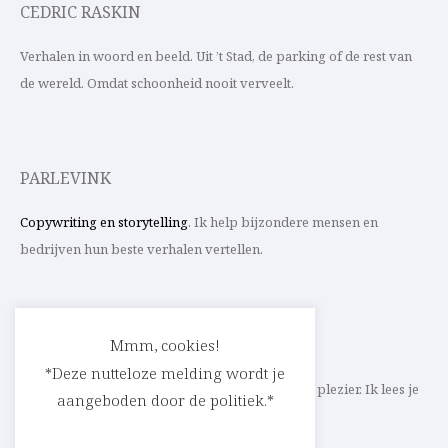
CEDRIC RASKIN
Verhalen in woord en beeld. Uit ’t Stad, de parking of de rest van
de wereld. Omdat schoonheid nooit verveelt.
PARLEVINK
Copywriting en storytelling
. Ik help bijzondere mensen en
bedrijven hun beste verhalen vertellen.
CONTACT
Mmm, cookies!
*Deze nutteloze melding wordt je
Schrijf ik straks mee aan jouw verhaal? Met veel plezier. Ik lees je
aangeboden door de politiek.*
heel graag op
cedric@parlevink.be
.