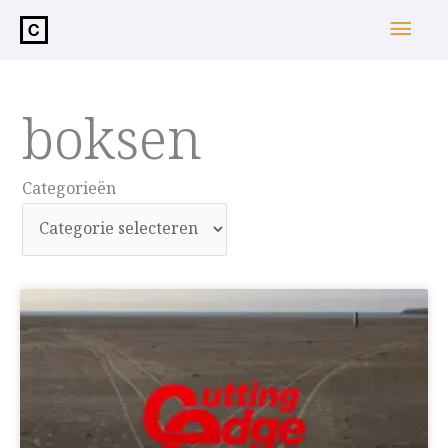
de
Hoo
inhoud
boksen
Categorieën
Categorieën