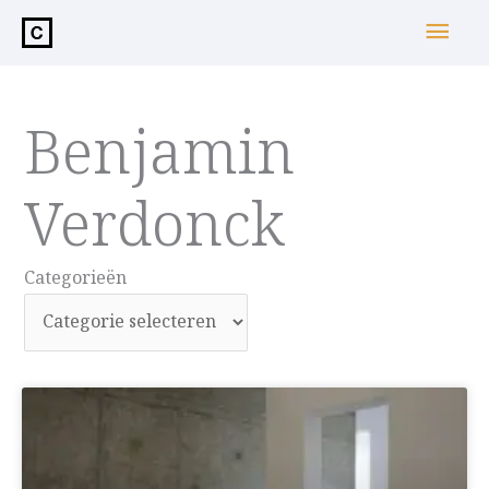
de
Hoo
inhoud
Benjamin
Verdonck
Categorieën
Categorieën