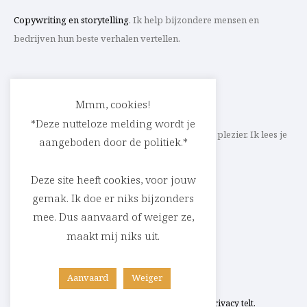
Copywriting en storytelling
. Ik help bijzondere mensen en
bedrijven hun beste verhalen vertellen.
CONTACT
Mmm, cookies!
*Deze nutteloze melding wordt je
Schrijf ik straks mee aan jouw verhaal? Met veel plezier. Ik lees je
aangeboden door de politiek.*
heel graag op
cedric@parlevink.be
.
Deze site heeft cookies, voor jouw
gemak. Ik doe er niks bijzonders
mee. Dus aanvaard of weiger ze,
SOCIAL
maakt mij niks uit.
Facebook
Instagram
Linkedin
Aanvaard
Weiger
Copyright © Cédric Raskin 2026 –
Jouw privacy telt.