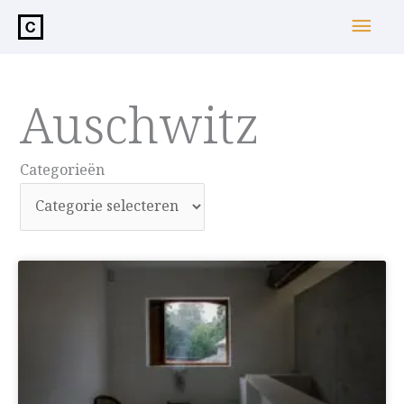
de
Hoo
inhoud
Auschwitz
Categorieën
Categorieën