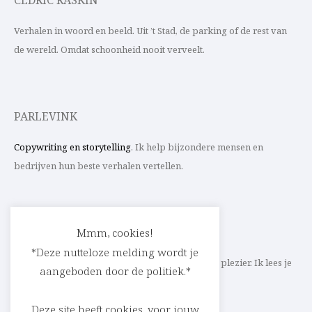
CEDRIC RASKIN
Verhalen in woord en beeld. Uit ’t Stad, de parking of de rest van
de wereld. Omdat schoonheid nooit verveelt.
PARLEVINK
Copywriting en storytelling
. Ik help bijzondere mensen en
bedrijven hun beste verhalen vertellen.
CONTACT
Mmm, cookies!
*Deze nutteloze melding wordt je
Schrijf ik straks mee aan jouw verhaal? Met veel plezier. Ik lees je
aangeboden door de politiek.*
heel graag op
cedric@parlevink.be
.
Deze site heeft cookies, voor jouw