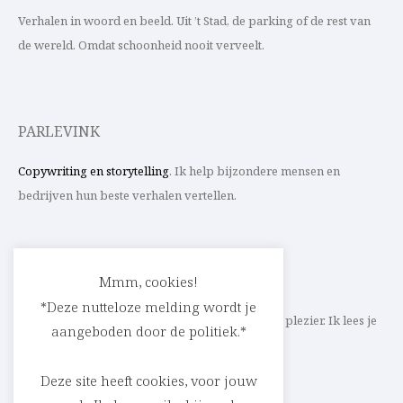
Verhalen in woord en beeld. Uit ’t Stad, de parking of de rest van
de wereld. Omdat schoonheid nooit verveelt.
PARLEVINK
Copywriting en storytelling
. Ik help bijzondere mensen en
bedrijven hun beste verhalen vertellen.
CONTACT
Mmm, cookies!
*Deze nutteloze melding wordt je
Schrijf ik straks mee aan jouw verhaal? Met veel plezier. Ik lees je
aangeboden door de politiek.*
heel graag op
cedric@parlevink.be
.
Deze site heeft cookies, voor jouw