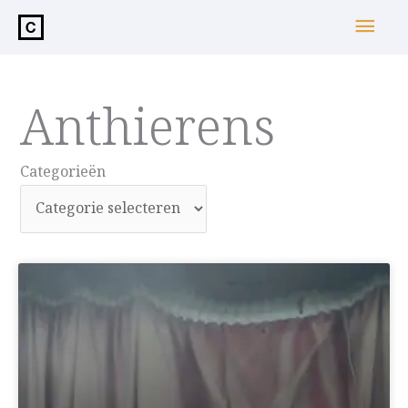
de
Hoo
inhoud
Anthierens
Categorieën
Categorieën