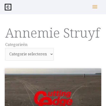
de
Hoo
inhoud
Annemie Struyf
Categorieën
Categorieën