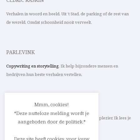
CEDRIC RASKIN
Verhalen in woord en beeld. Uit ’t Stad, de parking of de rest van
de wereld. Omdat schoonheid nooit verveelt.
PARLEVINK
Copywriting en storytelling
. Ik help bijzondere mensen en
bedrijven hun beste verhalen vertellen.
CONTACT
Mmm, cookies!
*Deze nutteloze melding wordt je
Schrijf ik straks mee aan jouw verhaal? Met veel plezier. Ik lees je
aangeboden door de politiek.*
heel graag op
cedric@parlevink.be
.
Deze site heeft cookies, voor jouw