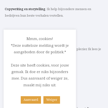
Copywriting en storytelling
. Ik help bijzondere mensen en
bedrijven hun beste verhalen vertellen.
CONTACT
Mmm, cookies!
*Deze nutteloze melding wordt je
Schrijf ik straks mee aan jouw verhaal? Met veel plezier. Ik lees je
aangeboden door de politiek.*
heel graag op
cedric@parlevink.be
.
Deze site heeft cookies, voor jouw
gemak. Ik doe er niks bijzonders
mee. Dus aanvaard of weiger ze,
SOCIAL
maakt mij niks uit.
Facebook
Instagram
Linkedin
Aanvaard
Weiger