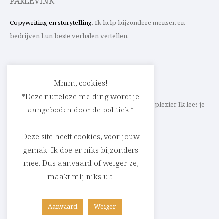
PARLEVINK
Copywriting en storytelling
. Ik help bijzondere mensen en
bedrijven hun beste verhalen vertellen.
CONTACT
Mmm, cookies!
*Deze nutteloze melding wordt je
Schrijf ik straks mee aan jouw verhaal? Met veel plezier. Ik lees je
aangeboden door de politiek.*
heel graag op
cedric@parlevink.be
.
Deze site heeft cookies, voor jouw
gemak. Ik doe er niks bijzonders
mee. Dus aanvaard of weiger ze,
SOCIAL
maakt mij niks uit.
Facebook
Instagram
Linkedin
Aanvaard
Weiger