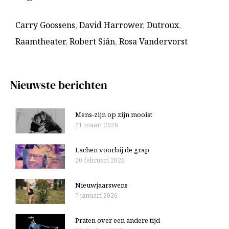
k
i
n
Carry Goossens
,
David Harrower
,
Dutroux
,
e
a
Raamtheater
,
Robert Siân
,
Rosa Vandervorst
v
a
e
r
n
:
Nieuwste berichten
Mens-zijn op zijn mooist
21 maart 2026
Lachen voorbij de grap
20 februari 2026
Nieuwjaarswens
7 januari 2026
Praten over een andere tijd