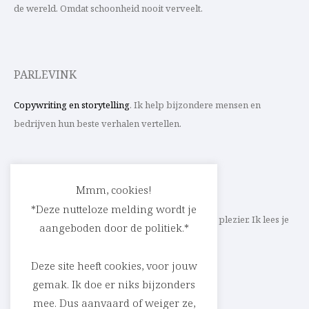
de wereld. Omdat schoonheid nooit verveelt.
PARLEVINK
Copywriting en storytelling
. Ik help bijzondere mensen en
bedrijven hun beste verhalen vertellen.
CONTACT
Mmm, cookies!
*Deze nutteloze melding wordt je
Schrijf ik straks mee aan jouw verhaal? Met veel plezier. Ik lees je
aangeboden door de politiek.*
heel graag op
cedric@parlevink.be
.
Deze site heeft cookies, voor jouw
gemak. Ik doe er niks bijzonders
mee. Dus aanvaard of weiger ze,
SOCIAL