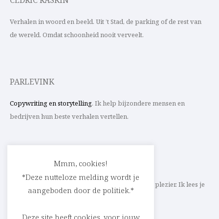
CEDRIC RASKIN
Verhalen in woord en beeld. Uit ’t Stad, de parking of de rest van
de wereld. Omdat schoonheid nooit verveelt.
PARLEVINK
Copywriting en storytelling
. Ik help bijzondere mensen en
bedrijven hun beste verhalen vertellen.
CONTACT
Mmm, cookies!
*Deze nutteloze melding wordt je
Schrijf ik straks mee aan jouw verhaal? Met veel plezier. Ik lees je
aangeboden door de politiek.*
heel graag op
cedric@parlevink.be
.
Deze site heeft cookies, voor jouw