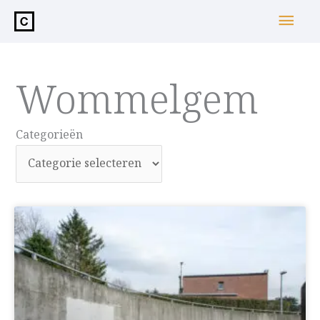
de
Hoo
inhoud
Wommelgem
Categorieën
Categorieën