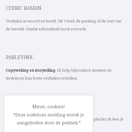
CEDRIC RASKIN
Verhalen in woord en beeld. Uit ’t Stad, de parking of de rest van
de wereld. Omdat schoonheid nooit verveelt.
PARLEVINK
Copywriting en storytelling
. Ik help bijzondere mensen en
bedrijven hun beste verhalen vertellen.
CONTACT
Mmm, cookies!
*Deze nutteloze melding wordt je
Schrijf ik straks mee aan jouw verhaal? Met veel plezier. Ik lees je
aangeboden door de politiek.*
heel graag op
cedric@parlevink.be
.