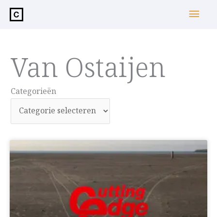
de
Hoo
inhoud
Van Ostaijen
Categorieën
Categorieën